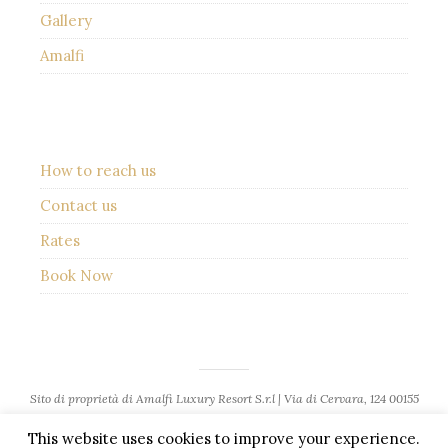
Gallery
Amalfi
How to reach us
Contact us
Rates
Book Now
Sito di proprietà di Amalfi Luxury Resort S.r.l | Via di Cervara, 124 00155
Roma
This website uses cookies to improve your experience.
P.I. 12887871007 | Nr. REA RM-1407801 | Capitale Sociale € 10.000,00 i.v. |